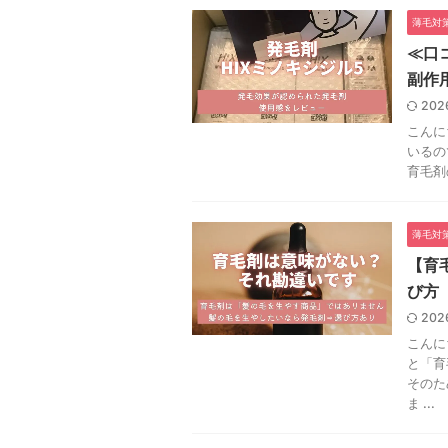
薄毛対
≪口
副作
202
こんに
いるの
育毛剤
薄毛対
【育
び方
202
こんに
と「育
そのた
ま ...