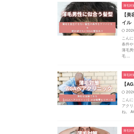
薄毛対
【美
イル
202
こんに
条件や
薄毛男
毛 ...
薄毛対
【A
202
こんに
アクリ
ね。 
薄毛対