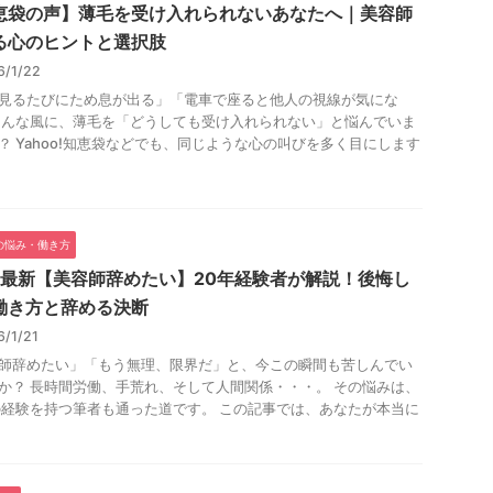
恵袋の声】薄毛を受け入れられないあなたへ｜美容師
る心のヒントと選択肢
6/1/22
見るたびにため息が出る」「電車で座ると他人の視線が気にな
そんな風に、薄毛を「どうしても受け入れられない」と悩んでいま
？ Yahoo!知恵袋などでも、同じような心の叫びを多く目にします
の悩み・働き方
25最新【美容師辞めたい】20年経験者が解説！後悔し
働き方と辞める決断
6/1/21
師辞めたい」「もう無理、限界だ」と、今この瞬間も苦しんでい
か？ 長時間労働、手荒れ、そして人間関係・・・。 その悩みは、
の経験を持つ筆者も通った道です。 この記事では、あなたが本当に