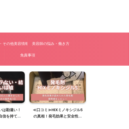
・その他美容情報
美容師の悩み・働き方
ー
免責事項
いは勘違い！
≪口コミ≫HIXミノキシジル5
自信を持てる
の真相！発毛効果と安全性・
対策
副作用を徹底検証