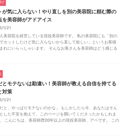
選び
トが気に入らない！やり直しを別の美容院に頼む際の
点を美容師がアドアイス
6/1/21
人美容院を経営している現役美容師です。 私の美容院にも「別の
でカットしたけど気に入らないから直して欲しい」というお客様
まれにいらっしゃいます。 そんなお客さんを美容師はどう感じる
策
だとモテないは勘違い！美容師が教える自信を持てる
と対策
6/1/21
だと、やっぱりモテないのかな」 もしかしたら今、あなたはそん
とした不安を抱えて、このページを開いてくださったかもしれま
。 こんにちは、美容師歴20年以上の現役美容師、アベです。 この