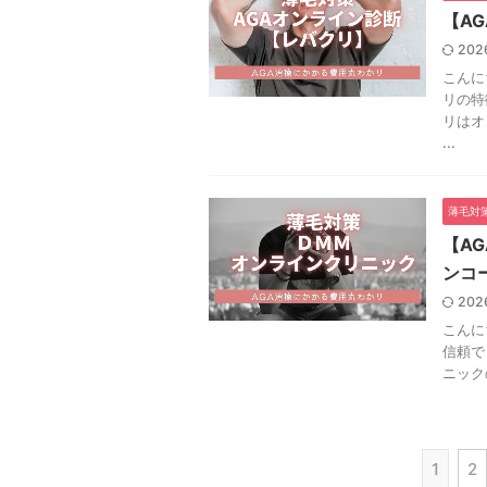
【A
202
こんに
リの特
リはオ
...
薄毛対
【A
ンコ
202
こんに
信頼で
ニック
1
2