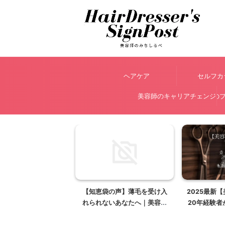
ヘアケア
セルフカ
美容師のキャリアチェンジ
美容師 アベのプ
【知恵袋の声】薄毛を受け入
2025最新
れられないあなたへ｜美容師
20年経験者
が贈る心のヒントと選択肢
い働き方