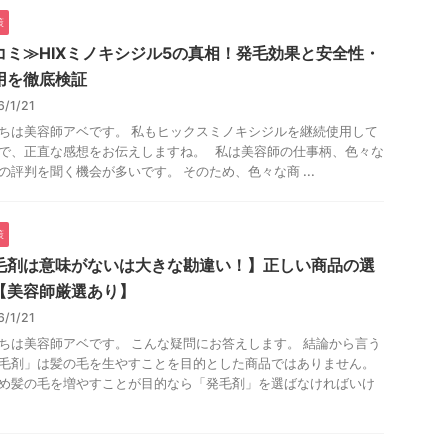
策
コミ≫HIXミノキシジル5の真相！発毛効果と安全性・
用を徹底検証
6/1/21
ちは美容師アベです。 私もヒックスミノキシジルを継続使用して
で、正直な感想をお伝えしますね。 私は美容師の仕事柄、色々な
の評判を聞く機会が多いです。 そのため、色々な商 ...
策
毛剤は意味がないは大きな勘違い！】正しい商品の選
【美容師厳選あり】
6/1/21
ちは美容師アベです。 こんな疑問にお答えします。 結論から言う
毛剤」は髪の毛を生やすことを目的とした商品ではありません。
め髪の毛を増やすことが目的なら「発毛剤」を選ばなければいけ