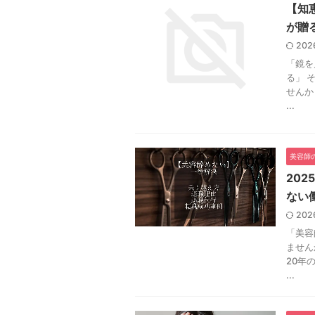
【知
が贈
202
「鏡を
る」 
せんか
...
美容師
20
ない
202
「美容
ません
20年
...