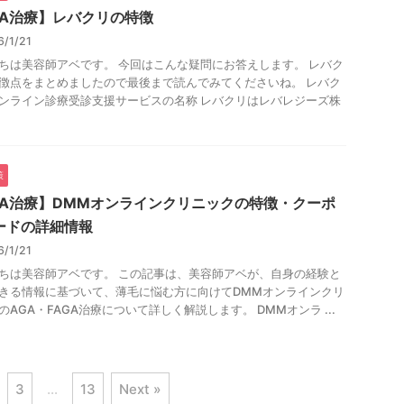
GA治療】レバクリの特徴
6/1/21
ちは美容師アベです。 今回はこんな疑問にお答えします。 レバク
徴点をまとめましたので最後まで読んでみてくださいね。 レバク
ンライン診療受診支援サービスの名称 レバクリはレバレジーズ株
策
GA治療】DMMオンラインクリニックの特徴・クーポ
ードの詳細情報
6/1/21
ちは美容師アベです。 この記事は、美容師アベが、自身の経験と
きる情報に基づいて、薄毛に悩む方に向けてDMMオンラインクリ
のAGA・FAGA治療について詳しく解説します。 DMMオンラ ...
3
…
13
Next »