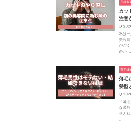
美容室
カッ
注意
202
私は一
美容院
がごく
のか ...
薄毛対
薄毛
髪型
202
「薄毛
な漠然
せんね
...