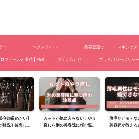
ラー
ヘアスタイル
美容室選び
スキンケア
ロフィールと実績 | 信頼のプロが解説
お問い合わせ
プライバシーポリシ
【美容師辞めたい】
カットが気に入らない！やり
薄毛だとモテな
が解説！後悔しな
直しを別の美容院に頼む際の
美容師が教える
と辞める決断
注意点を美容師がアドアイス
髪型と