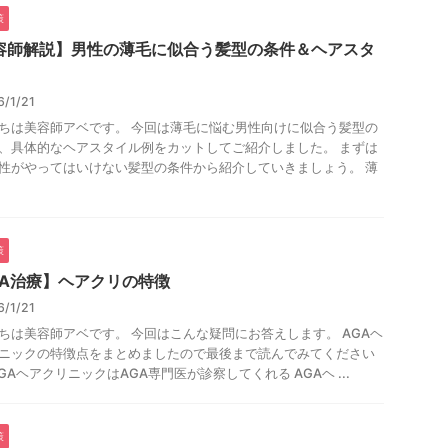
策
容師解説】男性の薄毛に似合う髪型の条件＆ヘアスタ
6/1/21
ちは美容師アベです。 今回は薄毛に悩む男性向けに似合う髪型の
、具体的なヘアスタイル例をカットしてご紹介しました。 まずは
性がやってはいけない髪型の条件から紹介していきましょう。 薄
策
GA治療】ヘアクリの特徴
6/1/21
ちは美容師アベです。 今回はこんな疑問にお答えします。 AGAヘ
ニックの特徴点をまとめましたので最後まで読んでみてください
AGAヘアクリニックはAGA専門医が診察してくれる AGAヘ ...
策