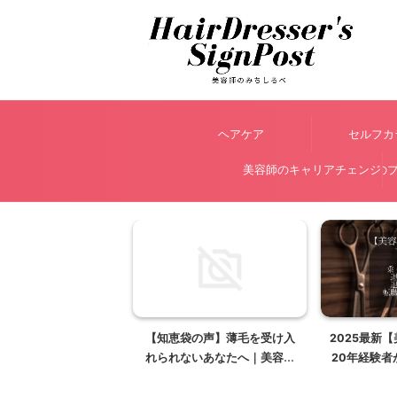
ヘアケア
セルフカ
美容師のキャリアチェンジ
美容師 アベのプ
【知恵袋の声】薄毛を受け入
2025最新
れられないあなたへ｜美容師
20年経験者
が贈る心のヒントと選択肢
い働き方