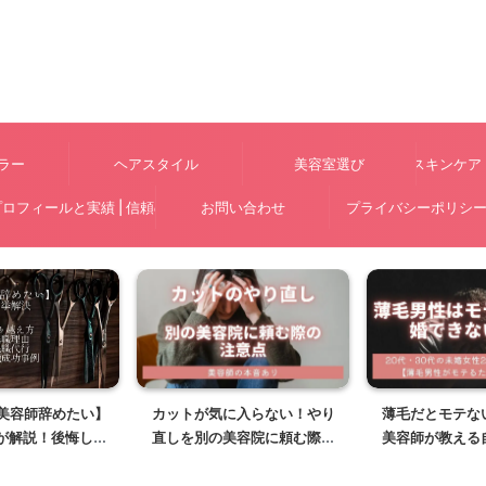
ラー
ヘアスタイル
美容室選び
スキンケア
ロフィールと実績 | 信頼のプロが解説
お問い合わせ
プライバシーポリシ
【美容師辞めたい】
カットが気に入らない！やり
薄毛だとモテな
が解説！後悔しな
直しを別の美容院に頼む際の
美容師が教える
と辞める決断
注意点を美容師がアドアイス
髪型と