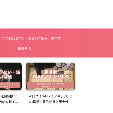
・その他美容情報
美容師の悩み・働き方
ー
免責事項
いは勘違い！
≪口コミ≫HIXミノキシジル5
自信を持てる
の真相！発毛効果と安全性・
対策
副作用を徹底検証